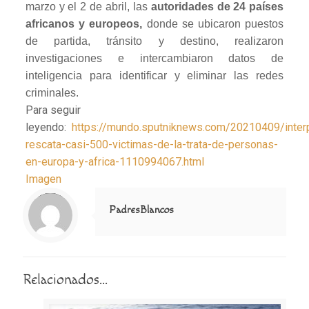
marzo y el 2 de abril, las
autoridades de 24 países
africanos y europeos,
donde se ubicaron puestos
de partida, tránsito y destino, realizaron
investigaciones e intercambiaron datos de
inteligencia para identificar y eliminar las redes
criminales.
Para seguir
leyendo:
https://mundo.sputniknews.com/20210409/inter
rescata-casi-500-victimas-de-la-trata-de-personas-
en-europa-y-africa-1110994067.html
Imagen
Notice
: Trying to access array offset on value of type null in
/home/misioner/public_html/padresblancos/themes/betheme/includes/content-single.php
on line
286
PadresBlancos
Relacionados...