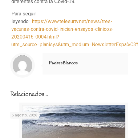
diferentes contra la Covid-19.
Para seguir
leyendo:
https://www.telesurtv.net/news/tres-
vacunas-contra-covid-inician-ensayos-clinicos-
20200416-0004.html?
utm_source=planisys&utm_medium=NewsletterEspa%C3
Notice
: Trying to access array offset on value of type null in
/home/misioner/public_html/padresblancos/themes/betheme/includes/content-single.php
on line
286
PadresBlancos
Relacionados...
5 agosto, 2026