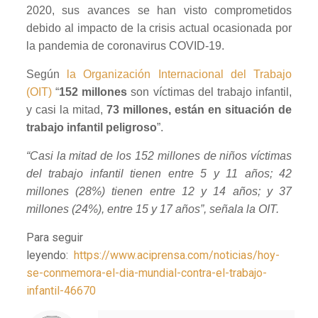
2020, sus avances se han visto comprometidos
debido al impacto de la crisis actual ocasionada por
la pandemia de coronavirus COVID-19.
Según
la Organización Internacional del Trabajo
(OIT)
“
152 millones
son víctimas del trabajo infantil,
y casi la mitad,
73 millones, están en situación de
trabajo infantil peligroso
”.
“Casi la mitad de los 152 millones de niños víctimas
del trabajo infantil tienen entre 5 y 11 años; 42
millones (28%) tienen entre 12 y 14 años; y 37
millones (24%), entre 15 y 17 años”, señala la OIT.
Para seguir
leyendo:
https://www.aciprensa.com/noticias/hoy-
se-conmemora-el-dia-mundial-contra-el-trabajo-
infantil-46670
Notice
: Trying to access array offset on value of type null in
/home/misioner/public_html/padresblancos/themes/betheme/includes/content-single.php
on line
286