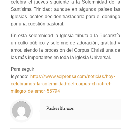
celebra el jueves siguiente a la Solemnidad de la
Santísima Trinidad; aunque en algunos países las
Iglesias locales deciden trasladarla para el domingo
por una cuestión pastoral.
En esta solemnidad la Iglesia tributa a la Eucaristía
un culto público y solemne de adoración, gratitud y
amor, siendo la procesión del Corpus Christi una de
las más importantes en toda la Iglesia Universal.
Para seguir
leyendo:
https://www.aciprensa.com/noticias/hoy-
celebramos-la-solemnidad-del-corpus-christi-el-
milagro-de-amor-55794
Notice
: Trying to access array offset on value of type null in
/home/misioner/public_html/padresblancos/themes/betheme/includes/content-single.php
on line
286
PadresBlancos