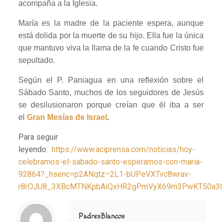
acompaña a la Iglesia.
María es la madre de la paciente espera, aunque
está dolida por la muerte de su hijo. Ella fue la única
que mantuvo viva la llama de la fe cuando Cristo fue
sepultado.
Según el P. Paniagua en una reflexión sobre el
Sábado Santo, muchos de los seguidores de Jesús
se desilusionaron porque creían que él iba a ser
el
Gran Mesías de Israel
.
Para seguir
leyendo:
https://www.aciprensa.com/noticias/hoy-
celebramos-el-sabado-santo-esperamos-con-maria-
92864?_hsenc=p2ANqtz–2L1-bUPeVXTvc8wrav-
r8rOJU8_3XBcMTNKpbAiQxHR2gPmVyX69m3PwKT50a3Q
Notice
: Trying to access array offset on value of type null in
/home/misioner/public_html/padresblancos/themes/betheme/includes/content-single.php
on line
286
PadresBlancos