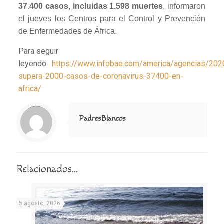
37.400 casos, incluidas 1.598 muertes
, informaron
el jueves los Centros para el Control y Prevención
de Enfermedades de África.
Para seguir
leyendo:
https://www.infobae.com/america/agencias/20
supera-2000-casos-de-coronavirus-37400-en-
africa/
Notice
: Trying to access array offset on value of type null in
/home/misioner/public_html/padresblancos/themes/betheme/includes/content-single.php
on line
286
PadresBlancos
Relacionados...
5 agosto, 2026