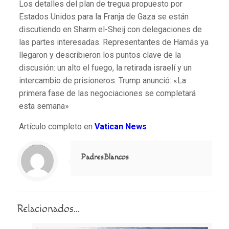
Los detalles del plan de tregua propuesto por
Estados Unidos para la Franja de Gaza se están
discutiendo en Sharm el-Sheij con delegaciones de
las partes interesadas. Representantes de Hamás ya
llegaron y describieron los puntos clave de la
discusión: un alto el fuego, la retirada israelí y un
intercambio de prisioneros. Trump anunció: «La
primera fase de las negociaciones se completará
esta semana»
Artículo completo en
Vatican News
Notice
: Trying to access array offset on value of type null in
/home/misioner/public_html/padresblancos/themes/betheme/includes/content-single.php
on line
286
PadresBlancos
Relacionados...