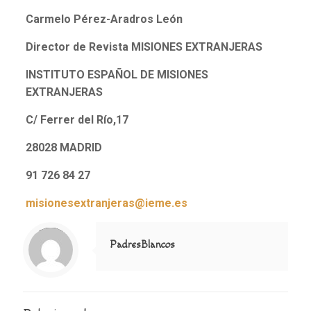
Carmelo Pérez-Aradros León
Director de Revista MISIONES EXTRANJERAS
INSTITUTO ESPAÑOL DE MISIONES
EXTRANJERAS
C/ Ferrer del Río,17
28028 MADRID
91 726 84 27
misionesextranjeras@ieme.es
Notice
: Trying to access array offset on value of type null in
/home/misioner/public_html/padresblancos/themes/betheme/includes/content-single.php
on line
286
PadresBlancos