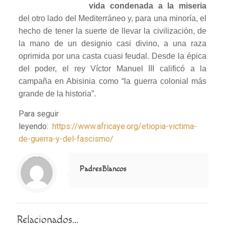
vida condenada a la miseria
del otro lado del Mediterráneo y, para una minoría, el
hecho de tener la suerte de llevar la civilización, de
la mano de un designio casi divino, a una raza
oprimida por una casta cuasi feudal. Desde la épica
del poder, el rey Víctor Manuel III calificó a la
campaña en Abisinia como “la guerra colonial más
grande de la historia”.
Para seguir
leyendo:
https://www.africaye.org/etiopia-victima-
de-guerra-y-del-fascismo/
Notice
: Trying to access array offset on value of type null in
/home/misioner/public_html/padresblancos/themes/betheme/includes/content-single.php
on line
286
PadresBlancos
Relacionados...