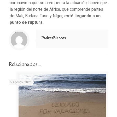
coronavirus que solo empeora la situación, hacen que
la región del norte de África, que comprende partes
de Mali, Burkina Faso y Níger,
esté llegando a un
punto de ruptura.
Notice
: Trying to access array offset on value of type null in
/home/misioner/public_html/padresblancos/themes/betheme/includes/content-single.php
on line
286
PadresBlancos
Relacionados...
5 agosto, 2026