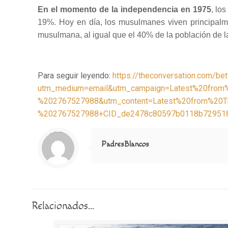
En el momento de la independencia en 1975
, lo
19%. Hoy en día, los musulmanes viven principalme
musulmana, al igual que el 40% de la población de 
Para seguir leyendo:
https://theconversation.com/be
utm_medium=email&utm_campaign=Latest%20from
%202767527988&utm_content=Latest%20from%20T
%202767527988+CID_de2478c80597b0118b7295183
Notice
: Trying to access array offset on value of type null in
/home/misioner/public_html/padresblancos/themes/betheme/includes/content-single.php
on line
286
PadresBlancos
Relacionados...