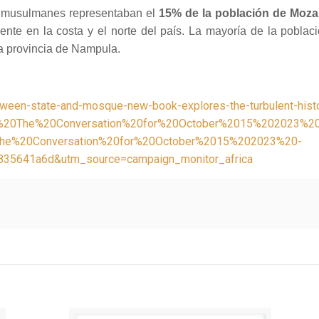
s musulmanes representaban el
15% de la población de Moz
nte en la costa y el norte del país. La mayoría de la pobla
la provincia de Nampula.
tween-state-and-mosque-new-book-explores-the-turbulent-hist
%20The%20Conversation%20for%20October%2015%202023%2
he%20Conversation%20for%20October%2015%202023%20-
5641a6d&utm_source=campaign_monitor_africa