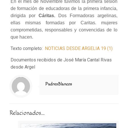
En el mes de Noviembre tuvimos la primera sesión
de formación de educadoras de la primera infancia,
dirigida por
Cáritas.
Dos Formadoras argelinas,
ellas mismas formadas por Caritas. mujeres
comprometidas, responsables y convencidas de lo
que hacen.
Texto completo:
NOTICIAS DESDE ARGELIA 19 (1)
Documentos recibidos de José María Cantal Rivas
desde Argel
Notice
: Trying to access array offset on value of type null in
/home/misioner/public_html/padresblancos/themes/betheme/includes/content-single.php
on line
286
PadresBlancos
Relacionados...