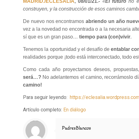
MADRID./ECLESALIA
, 08/01/21.-
«
El futuro
no es
construyen, y la construcción de esos caminos cambi
De nuevo nos encontramos
abriendo un año nuev
vez a la novedad no encontrada o a la necesaria al
sí que es un gran paso…
tiempo para (con)vivir
.
Tenemos la oportunidad y el desafío de
entablar co
realidades porque ¡todo está interconectado, todo est
Como cada año proyectamos deseos, propuestas, p
será…?
No adelantemos el camino, recorrámoslo día 
camino!
Para seguir leyendo:
https://eclesalia.wordpress.c
Artículo completo:
En diálogo
Notice
: Trying to access array offset on value of type null in
/home/misioner/public_html/padresblancos/themes/betheme/includes/content-single.php
on line
286
PadresBlancos