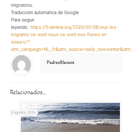
migratoria.
Traducción automática de Google
Para seguir
leyendo:
https://fr.aleteia.org/2020/03/08/eux-les-
migrants-ce-sont-nous-ce-sont-nos-freres-et-
soeurs/?
utm_campaign=NL_fr&utm_source=daily_newsletter&utm
Notice
: Trying to access array offset on value of type null in
/home/misioner/public_html/padresblancos/themes/betheme/includes/content-single.php
on line
286
PadresBlancos
Relacionados...
5 agosto, 2026