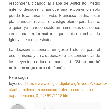
respondería tildando al Papa de Anticristo. Medio
milenio después, y aunque una excomunión sólo
puede levantarse en vida, Francisco podría estar
planteándose revocar el castigo eterno para Lutero,
a quien ya ha reconocido en numerosas ocasiones
como
«un reformador»
que quiso cambiar la
Iglesia, pero no destruirla.
La decisión supondría un gesto histórico para el
ecumenismo, y un aldabonazo a las conciencias de
los creyentes de todo el mundo.
Un ‘Sí se puede’
entre los seguidores de Jesús.
Para seguir
leyendo:
https://www.religiondigital.org/mundo/Vaticano-
plantea-milenio-excomunion-Lutero-ecumenismo-
papa-alemania_0_2238976118.html
Notice
: Trying to access array offset on value of type null in
/home/misioner/public_html/padresblancos/themes/betheme/includes/content-single.php
on line
286