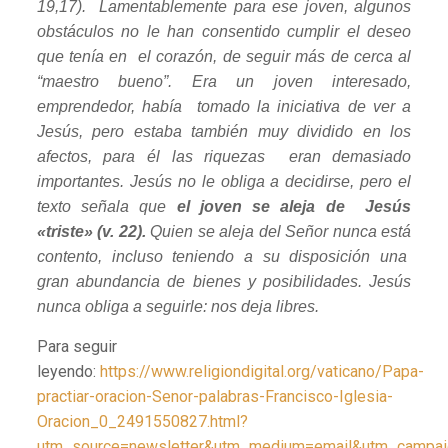
19,17). Lamentablemente para ese joven, algunos
obstáculos no le han consentido cumplir el deseo
que tenía en el corazón, de seguir más de cerca al
“maestro bueno”. Era un joven interesado,
emprendedor, había tomado la iniciativa de ver a
Jesús, pero estaba también muy dividido en los
afectos, para él las riquezas eran demasiado
importantes. Jesús no le obliga a decidirse, pero el
texto señala que
el joven se aleja de Jesús
«triste» (v. 22).
Quien se aleja del Señor nunca está
contento, incluso teniendo a su disposición una
gran abundancia de bienes y posibilidades. Jesús
nunca obliga a seguirle: nos deja libres.
Para seguir
leyendo:
https://www.religiondigital.org/vaticano/Papa-
practiar-oracion-Senor-palabras-Francisco-Iglesia-
Oracion_0_2491550827.html?
utm_source=newsletter&utm_medium=email&utm_campaign=