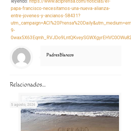
leyendo:
https://www.aciprensa.com/noticias/el-
papa-francisco-necesitamos-una-nueva-alianza-
entre-jovenes-y-ancianos-58431?
utm_campaign=ACI%20Prensa%20Daily&utm_medium=em
9-
0wax5X63Eqmh_RVJDo9LntQKveySGWXgyrEHVC0OWu821lX
Notice
: Trying to access array offset on value of type null in
/home/misioner/public_html/padresblancos/themes/betheme/includes/content-single.php
on line
286
PadresBlancos
Relacionados...
5 agosto, 2026