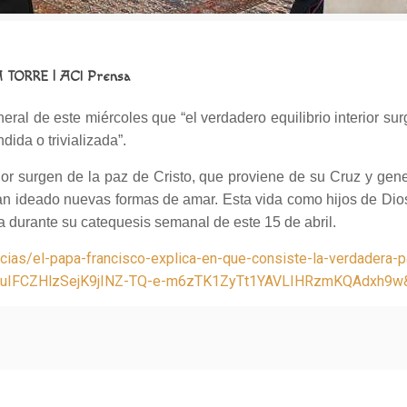
 TORRE
| ACI Prensa
al de este miércoles que “el verdadero equilibrio interior sur
dida o trivializada”.
erior surgen de la paz de Cristo, que proviene de su Cruz y ge
e han ideado nuevas formas de amar. Esta vida como hijos de Dio
pa durante su catequesis semanal de este 15 de abril.
icias/el-papa-francisco-explica-en-que-consiste-la-verdadera
IFCZHlzSejK9jINZ-TQ-e-m6zTK1ZyTt1YAVLIHRzmKQAdxh9w