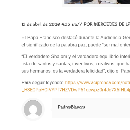
15 de abril de 2020 4:53 am//
POR
MERCEDES DE LA
El Papa Francisco destacó durante la Audiencia Gener
el significado de la palabra paz, puede “ser mal enten
“El verdadero Shalom y el verdadero equilibrio int
lista de santos y santas, inventivos, creativos, qu
sus hermanos, es la verdadera felicidad”, dijo el Pa
Para seguir leyendo:
https://www.aciprensa.com/not
_H8EGPpHGIVYPf7HZVDwP51qcwpz0r4Jc7X5IHL4ju
Notice
: Trying to access array offset on value of type null in
/home/misioner/public_html/padresblancos/themes/betheme/includes/content-single.php
on line
286
PadresBlancos