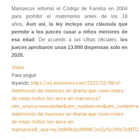
Marruecos reformó el Código de Familia en 2004
para prohibir el matrimonio antes de los 18
años.
Aun así, la ley incluye una cláusula que
permite a los jueces casar a niños menores de
esa edad
. De acuerdo a las cifras oficiales,
los
jueces aprobaron unas 13.000 dispensas solo en
2020.
Vídeo
Para seguir
leyendo:
https://es.euronews.com/2022/03/08/el-
matrimonio-de-menores-un-drama-que-viven-miles-
de-ninas-todos-los-anos-en-marruecos?
utm_source=newsletter&utm_medium=es&utm_content=e
matrimonio-de-menores-un-drama-que-viven-miles-
de-ninas-todos-los-anos-en-
marruecos&_ope=eyJndWlkIjoiNWNhZmQyYjc2MzZkM