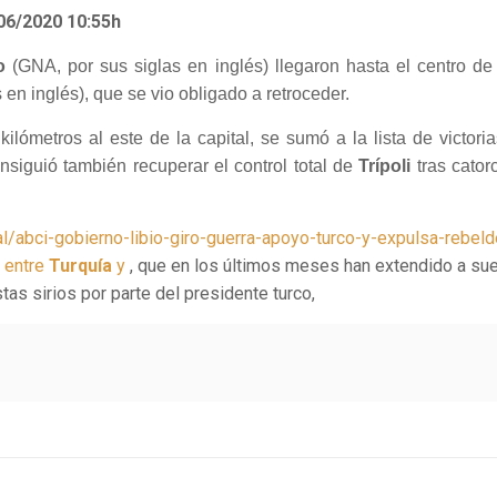
06/2020 10:55h
io
(GNA, por sus siglas en inglés) llegaron hasta el centro d
 en inglés), que se vio obligado a retroceder.
kilómetros al este de la capital, se sumó a la lista de victori
siguió también recuperar el control total de
Trípoli
tras cator
.
al/abci-gobierno-libio-giro-guerra-apoyo-turco-y-expulsa-rebeld
o entre
Turquía
y
, que en los últimos meses han extendido a suelo
tas sirios por parte del presidente turco,