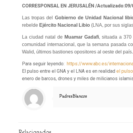
CORRESPONSAL EN JERUSALÉN
/Actualizado:
09/
Las tropas del
Gobierno de Unidad Nacional lib
rebelde
Ejército Nacional Libio
(LNA, por sus siglas
La ciudad natal de
Muamar Gadafi
, situada a 370 
comunidad internacional, que la semana pasada con
Walid, últimos bastiones opositores al oeste del país
Para seguir leyendo:
https://www.abc.es/internacion
El pulso entre el GNA y el LNA es en realidad
el puls
enero de barcos, drones y miles de milicianos islamis
Notice
: Trying to access array offset on value of type null in
/home/misioner/public_html/padresblancos/themes/betheme/includes/content-single.php
on line
286
PadresBlancos
Relacionados...