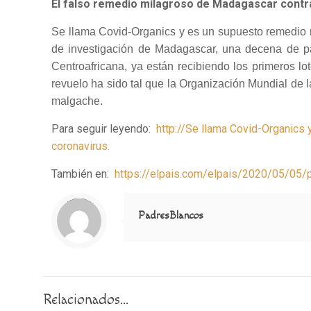
El falso remedio milagroso de Madagascar contra
Se llama Covid-Organics y es un supuesto remedio n
de investigación de Madagascar, una decena de paí
Centroafricana, ya están recibiendo los primeros l
revuelo ha sido tal que la Organización Mundial de 
malgache.
Para seguir leyendo:
http://Se llama Covid-Organics 
coronavirus.
También en:
https://elpais.com/elpais/2020/05/05
Notice
: Trying to access array offset on value of type null in
/home/misioner/public_html/padresblancos/themes/betheme/includes/content-single.php
on line
286
PadresBlancos
Relacionados...