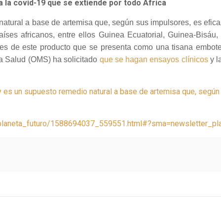
 la covid-19 que se extiende por todo África
atural a base de artemisa que, según sus impulsores, es eficaz
ses africanos, entre ellos Guinea Ecuatorial, Guinea-Bisáu
otes de este producto que se presenta como una tisana embote
la Salud (OMS) ha solicitado
que se hagan ensayos clínicos
y l
y es un supuesto remedio natural a base de artemisa que, según 
/planeta_futuro/1588694037_559551.html#?sma=newsletter_pl