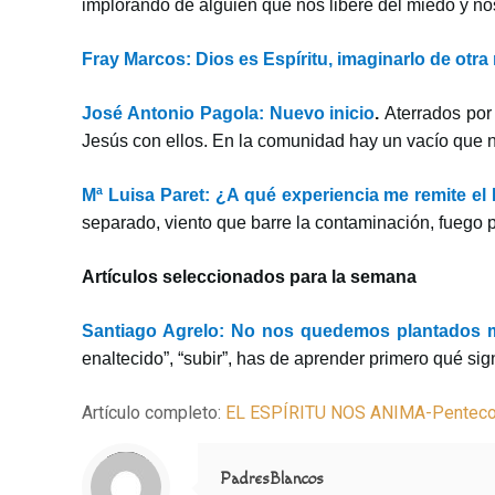
implorando de alguien que nos libere del miedo y nos
Fray Marcos: Dios es Espíritu, imaginarlo de otra 
José Antonio Pagola: Nuevo inicio
.
Aterrados por
Jesús con ellos. En la comunidad hay un vacío que n
Mª Luisa Paret: ¿A qué experiencia me remite el 
separado, viento que barre la contaminación, fuego 
Artículos seleccionados para la semana
Santiago Agrelo: No nos quedemos plantados mi
enaltecido”, “subir”, has de aprender primero qué sign
Artículo completo:
EL ESPÍRITU NOS ANIMA-Penteco
Notice
: Trying to access array offset on value of type null in
/home/misioner/public_html/padresblancos/themes/betheme/includes/content-single.php
on line
286
PadresBlancos