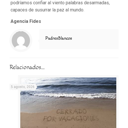
podríamos confiar al viento palabras desarmadas,
capaces de susurrar la paz al mundo.
Agencia Fides
Notice
: Trying to access array offset on value of type null in
/home/misioner/public_html/padresblancos/themes/betheme/includes/content-single.php
on line
286
PadresBlancos
Relacionados...
5 agosto, 2026