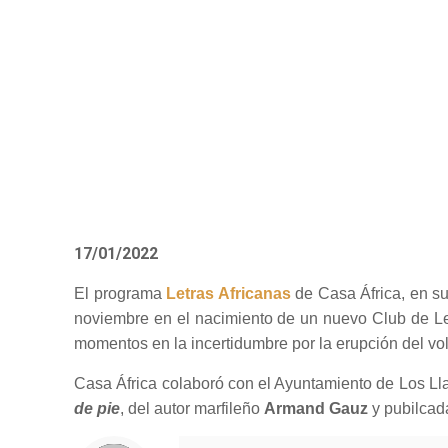
17/01/2022
El programa
Letras Africanas
de Casa África, en su
noviembre en el nacimiento de un nuevo Club de Lec
momentos en la incertidumbre por la erupción del vol
Casa África colaboró con el Ayuntamiento de Los Ll
de pie
, del autor marfileño
Armand Gauz
y pubilcad
Notice
: Trying to access array offset on value of type null in
/home/misioner/public_html/padresblancos/themes/betheme/includes/content-single.php
on line
286