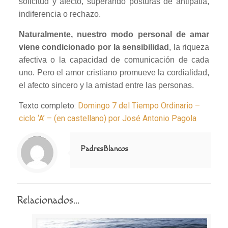
solicitud y afecto, superando posturas de antipatía,
indiferencia o rechazo.
Naturalmente, nuestro modo personal de amar
viene condicionado por la sensibilidad
, la riqueza
afectiva o la capacidad de comunicación de cada
uno. Pero el amor cristiano promueve la cordialidad,
el afecto sincero y la amistad entre las personas.
Texto completo:
Domingo 7 del Tiempo Ordinario –
ciclo ‘A’ – (en castellano) por José Antonio Pagola
Notice
: Trying to access array offset on value of type null in
/home/misioner/public_html/padresblancos/themes/betheme/includes/content-single.php
on line
286
PadresBlancos
Relacionados...