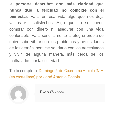
la persona descubre con más claridad que
nunca que la felicidad no coincide con el
bienestar
. Falta en esa vida algo que nos deja
vacíos e insatisfechos. Algo que no se puede
comprar con dinero ni asegurar con una vida
confortable. Falta sencillamente la alegría propia de
quien sabe vibrar con los problemas y necesidades
de los demás, sentirse solidario con los necesitados
y vivir, de alguna manera, más cerca de los
maltratados por la sociedad.
Texto completo:
Domingo 2 de Cuaresma – ciclo ‘A’ –
(en castellano) por José Antonio Pagola
Notice
: Trying to access array offset on value of type null in
/home/misioner/public_html/padresblancos/themes/betheme/includes/content-single.php
on line
286
PadresBlancos