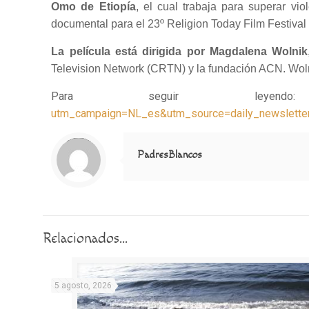
Omo de Etiopía
, el cual trabaja para superar vio
documental para el 23º Religion Today Film Festival de
La película está dirigida por Magdalena Wolnik
Television Network (CRTN) y la fundación ACN. Wolni
Para seguir l
utm_campaign=NL_es&utm_source=daily_newslett
Notice
: Trying to access array offset on value of type null in
/home/misioner/public_html/padresblancos/themes/betheme/includes/content-single.php
on line
286
PadresBlancos
Relacionados...
5 agosto, 2026