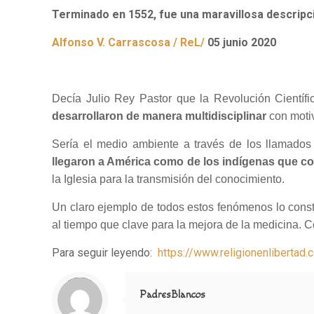
Terminado en 1552, fue una maravillosa descripc
Alfonso V. Carrascosa / ReL/
05 junio 2020
Decía Julio Rey Pastor que la Revolución Científi
desarrollaron de manera multidisciplinar
con motiv
Sería el medio ambiente a través de los llamados 
llegaron a América como de los indígenas que co
la Iglesia para la transmisión del conocimiento.
Un claro ejemplo de todos estos fenómenos lo cons
al tiempo que clave para la mejora de la medicina. 
Para seguir leyendo:
https://www.religionenliberta
Notice
: Trying to access array offset on value of type null in
/home/misioner/public_html/padresblancos/themes/betheme/includes/content-single.php
on line
286
PadresBlancos