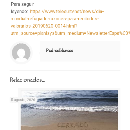
Para seguir
leyendo:
https://www.telesurtv.net/news/dia-
mundial-refugiado-razones-para-recibirlos-
valorarlos-20190620-0014.html?
utm_source=planisys&utm_medium=NewsletterEspa%C3
Notice
: Trying to access array offset on value of type null in
/home/misioner/public_html/padresblancos/themes/betheme/includes/content-single.php
on line
286
PadresBlancos
Relacionados...
5 agosto, 2026