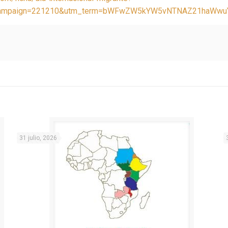
_campaign=221210&utm_term=bWFwZW5kYW5vNTNAZ21haWwu
31 julio, 2026