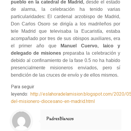
pueblo en la catedral de Madrid,
desde el estado
de alarma, la celebración ha tenido varias
particularidades: El cardenal arzobispo de Madrid,
Don Carlos Osoro se dirigía a los madrileños por
tele Madrid que televisaba la Eucaristía, estaba
acompañado por tres de sus obispos auxiliares, era
el primer año que
Manuel Cuervo, laico y
delegado de misiones
preparaba la celebración y
debido al confinamiento de la fase 0.5 no ha habido
presencialmente misioneros enviados, pero sí
bendición de las cruces de envío y de ellos mismos.
Para seguir
leyendo:
http://eslahoradelamision.blogspot.com/2020/05
del-misionero-diocesano-en-madrid.html
Notice
: Trying to access array offset on value of type null in
/home/misioner/public_html/padresblancos/themes/betheme/includes/content-single.php
on line
286
PadresBlancos