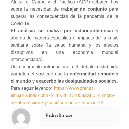
África, el Caribe y el Pacífico (ACP) debaten hoy
sobre la necesidad de
trabajar de conjunto
para
superar las consecuencias de la pandemia de la
Covid-19.
El análisis se realiza por videoconferencia
y
aborda de manera específica el impacto de la crisis
sanitaria sobre ‘la salud humana y los efectos
disruptivos en una economía mundial
interconectada’.
Un documento introductorio del debate distribuido
por internet sostiene que
la enfermedad remodeló
el mundo y exacerbó las desigualdades sociales.
Para seguir leyendo:
https://www.prensa-
latina.cu/index.php?o=rn&id=371058&SEO=cumbre-
de-africa-caribe-y-pacifico-contra-la-covid-19
Notice
: Trying to access array offset on value of type null in
/home/misioner/public_html/padresblancos/themes/betheme/includes/content-single.php
on line
286
PadresBlancos