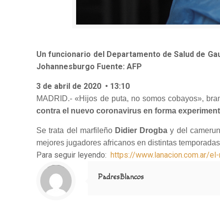
Un funcionario del Departamento de Salud de Ga
Johannesburgo
Fuente: AFP
3 de abril de 2020 • 13:10
MADRID.- «Hijos de puta, no somos cobayos», brama
contra el nuevo coronavirus en forma experiment
Se trata del marfileño
Didier Drogba
y del cameru
mejores jugadores africanos en distintas temporadas
Para seguir leyendo:
https://www.lanacion.com.ar/e
Notice
: Trying to access array offset on value of type null in
/home/misioner/public_html/padresblancos/themes/betheme/includes/content-single.php
on line
286
PadresBlancos