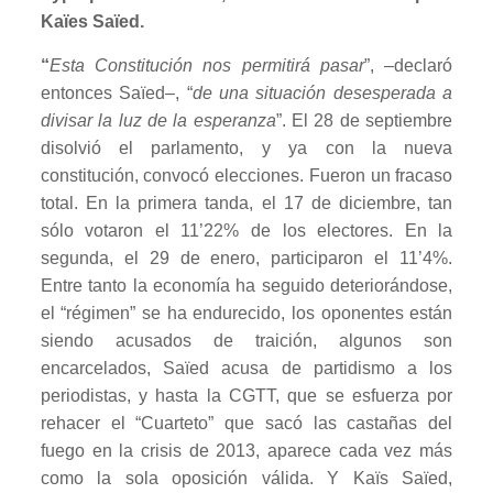
Kaïes Saïed.
“
Esta Constitución nos permitirá pasar
”, –declaró
entonces Saïed–, “
de una situación desesperada a
divisar la luz de la esperanza
”. El 28 de septiembre
disolvió el parlamento, y ya con la nueva
constitución, convocó elecciones. Fueron un fracaso
total. En la primera tanda, el 17 de diciembre, tan
sólo votaron el 11’22% de los electores. En la
segunda, el 29 de enero, participaron el 11’4%.
Entre tanto la economía ha seguido deteriorándose,
el “régimen” se ha endurecido, los oponentes están
siendo acusados de traición, algunos son
encarcelados, Saïed acusa de partidismo a los
periodistas, y hasta la CGTT, que se esfuerza por
rehacer el “Cuarteto” que sacó las castañas del
fuego en la crisis de 2013, aparece cada vez más
como la sola oposición válida. Y Kaïs Saïed,