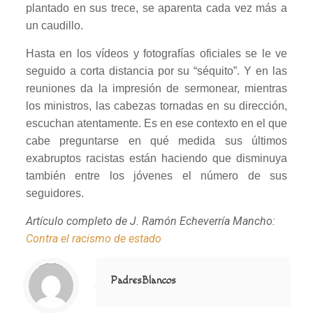
plantado en sus trece, se aparenta cada vez más a
un caudillo.
Hasta en los vídeos y fotografías oficiales se le ve
seguido a corta distancia por su “séquito”. Y en las
reuniones da la impresión de sermonear, mientras
los ministros, las cabezas tornadas en su dirección,
escuchan atentamente. Es en ese contexto en el que
cabe preguntarse en qué medida sus últimos
exabruptos racistas están haciendo que disminuya
también entre los jóvenes el número de sus
seguidores.
Artículo completo de J. Ramón Echeverría Mancho:
Contra el racismo de estado
Notice
: Trying to access array offset on value of type null in
/home/misioner/public_html/padresblancos/themes/betheme/includes/content-single.php
on line
286
PadresBlancos