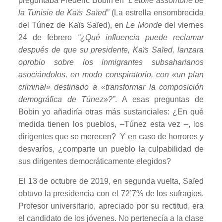
preguntaba Frédéric Bobin en
“
L’étoile assombrie de
la Tunisie de Kaïs Saïed”
(La estrella ensombrecida
del Túnez de Kaïs Saïed), en
Le Monde
del viernes
24 de febrero
“
¿Qué influencia puede reclamar
después de que su presidente, Kaïs Saïed, lanzara
oprobio sobre los inmigrantes subsaharianos
asociándolos, en modo conspiratorio, con «un plan
criminal» destinado a «transformar la composición
demográfica de Túnez»?”
. A esas preguntas de
Bobin yo añadiría otras más sustanciales: ¿En qué
medida tienen los pueblos, –Túnez esta vez –, los
dirigentes que se merecen? Y en caso de horrores y
desvaríos, ¿comparte un pueblo la culpabilidad de
sus dirigentes democráticamente elegidos?
El 13 de octubre de 2019, en segunda vuelta, Saïed
obtuvo la presidencia con el 72’7% de los sufragios.
Profesor universitario, apreciado por su rectitud, era
el candidato de los jóvenes. No pertenecía a la clase