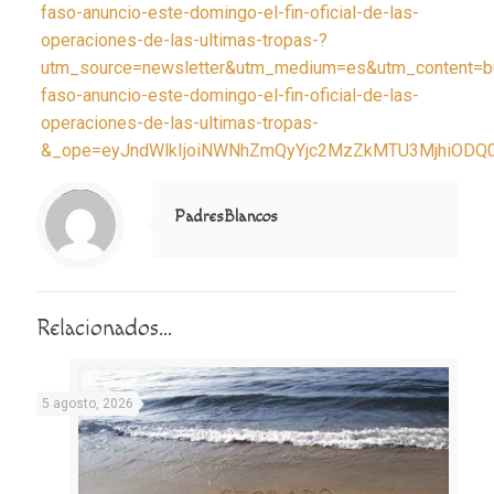
faso-anuncio-este-domingo-el-fin-oficial-de-las-
operaciones-de-las-ultimas-tropas-?
utm_source=newsletter&utm_medium=es&utm_content=bu
faso-anuncio-este-domingo-el-fin-oficial-de-las-
operaciones-de-las-ultimas-tropas-
&_ope=eyJndWlkIjoiNWNhZmQyYjc2MzZkMTU3MjhiOD
Notice
: Trying to access array offset on value of type null in
/home/misioner/public_html/padresblancos/themes/betheme/includes/content-single.php
on line
286
PadresBlancos
Relacionados...
5 agosto, 2026