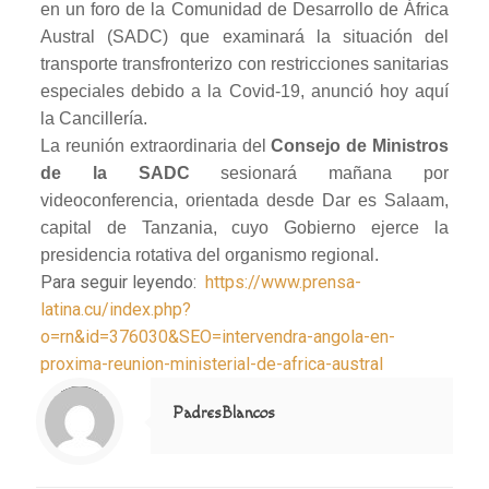
en un foro de la Comunidad de Desarrollo de África
Austral (SADC) que examinará la situación del
transporte transfronterizo con restricciones sanitarias
especiales debido a la Covid-19, anunció hoy aquí
la Cancillería.
La reunión extraordinaria del
Consejo de Ministros
de la SADC
sesionará mañana por
videoconferencia, orientada desde Dar es Salaam,
capital de Tanzania, cuyo Gobierno ejerce la
presidencia rotativa del organismo regional.
Para seguir leyendo:
https://www.prensa-
latina.cu/index.php?
o=rn&id=376030&SEO=intervendra-angola-en-
proxima-reunion-ministerial-de-africa-austral
Notice
: Trying to access array offset on value of type null in
/home/misioner/public_html/padresblancos/themes/betheme/includes/content-single.php
on line
286
PadresBlancos