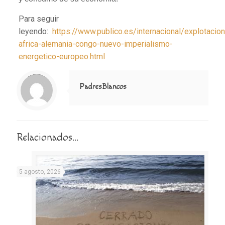
Para seguir
leyendo:
https://www.publico.es/internacional/explotacion
africa-alemania-congo-nuevo-imperialismo-
energetico-europeo.html
Notice
: Trying to access array offset on value of type null in
/home/misioner/public_html/padresblancos/themes/betheme/includes/content-single.php
on line
286
PadresBlancos
Relacionados...
5 agosto, 2026