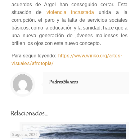
acuerdos de Argel han conseguido cerrar. Esta
situación de
violencia incrustada
unida a la
corrupción, el paro y la falta de servicios sociales
básicos, como la educación y la sanidad, hace que a
una nueva generación de jóvenes malienses les
brillen los ojos con este nuevo concepto.
Para seguir leyendo:
https://www.wiriko.org/artes-
visuales/afrotopia/
Notice
: Trying to access array offset on value of type null in
/home/misioner/public_html/padresblancos/themes/betheme/includes/content-single.php
on line
286
PadresBlancos
Relacionados...
5 agosto, 2026