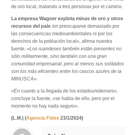
de oro local, matando a tres personas por el camino.
La empresa Wagner explota minas de oro y otros
recursos del país
sin preocuparse demasiado por
las consecuencias medioambientales ni por los
derechos de la población local», afirma nuestra
fuente.
«Los ruandeses también están presentes no
sólo militarmente, sino también con una gran
comunidad empresarial, pero al menos sus soldados
son los más eficientes entre los cascos azules de la
MINUSCA»
.
«En cuanto a la llegada de los estadounidenses»,
concluye la fuente, «se habla de ello, pero por el
momento no hay nada seguro».
(L.M.) (
Agencia Fides
23/1/2024)
Notice
: Trying to access array offset on value of type null in
/home/misioner/public_html/padresblancos/themes/betheme/includes/content-single.php
on line
286