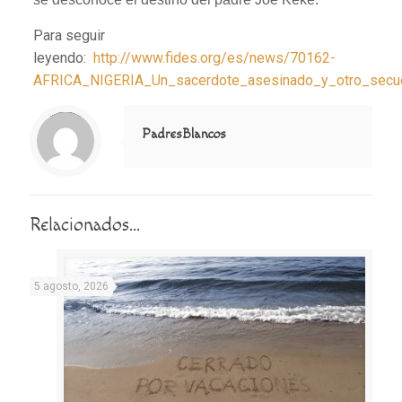
Para seguir
leyendo:
http://www.fides.org/es/news/70162-
AFRICA_NIGERIA_Un_sacerdote_asesinado_y_otro_secue
Notice
: Trying to access array offset on value of type null in
/home/misioner/public_html/padresblancos/themes/betheme/includes/content-single.php
on line
286
PadresBlancos
Relacionados...
5 agosto, 2026