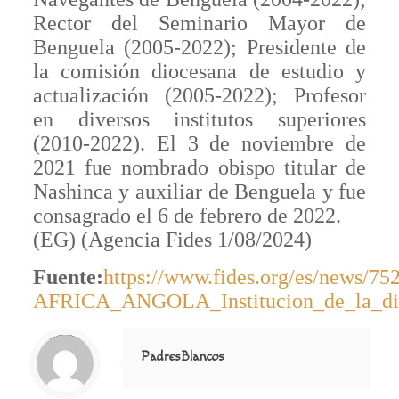
Rector del Seminario Mayor de
Benguela (2005-2022); Presidente de
la comisión diocesana de estudio y
actualización (2005-2022); Profesor
en diversos institutos superiores
(2010-2022). El 3 de noviembre de
2021 fue nombrado obispo titular de
Nashinca y auxiliar de Benguela y fue
consagrado el 6 de febrero de 2022.
(EG) (Agencia Fides 1/08/2024)
Fuente:
https://www.fides.org/es/news/75
AFRICA_ANGOLA_Institucion_de_la_dio
Notice
: Trying to access array offset on value of type null in
/home/misioner/public_html/padresblancos/themes/betheme/includes/content-single.php
on line
286
PadresBlancos