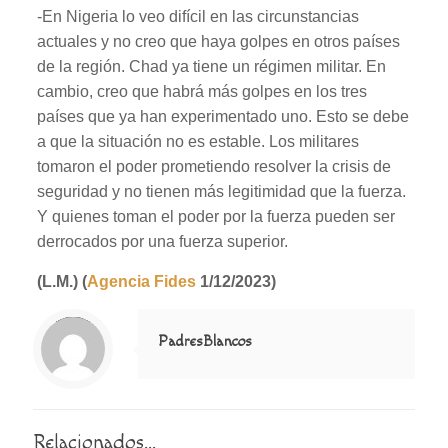
-En Nigeria lo veo difícil en las circunstancias
actuales y no creo que haya golpes en otros países
de la región. Chad ya tiene un régimen militar. En
cambio, creo que habrá más golpes en los tres
países que ya han experimentado uno. Esto se debe
a que la situación no es estable. Los militares
tomaron el poder prometiendo resolver la crisis de
seguridad y no tienen más legitimidad que la fuerza.
Y quienes toman el poder por la fuerza pueden ser
derrocados por una fuerza superior.
(L.M.) (
Agencia Fides
1/12/2023)
Notice
: Trying to access array offset on value of type null in
/home/misioner/public_html/padresblancos/themes/betheme/includes/content-single.php
on line
286
PadresBlancos
Relacionados...