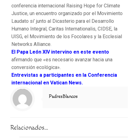
conferencia internacional Raising Hope for Climate
Justice, un encuentro organizado por el Movimiento
Laudato si’ junto al Dicasterio para el Desarrollo
Humano Integral, Caritas Internationalis, CIDSE, la
UISG, el Movimiento de los Focolares y la Ecclesial
Networks Alliance.
El Papa León XIV intervino en este evento
afirmando que «es necesario avanzar hacia una
conversión ecológica».
Entrevistas a participantes en la Conferencia
internacional en Vatican News.
Notice
: Trying to access array offset on value of type null in
/home/misioner/public_html/padresblancos/themes/betheme/includes/content-single.php
on line
286
PadresBlancos
Relacionados...