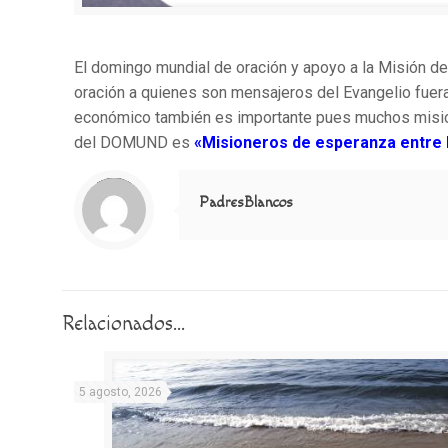
El domingo mundial de oración y apoyo a la Misión de
oración a quienes son mensajeros del Evangelio fuera
económico también es importante pues muchos mision
del DOMUND es
«Misioneros de esperanza entre 
Notice
: Trying to access array offset on value of type null in
/home/misioner/public_html/padresblancos/themes/betheme/includes/content-single.php
on line
286
PadresBlancos
Relacionados...
5 agosto, 2026