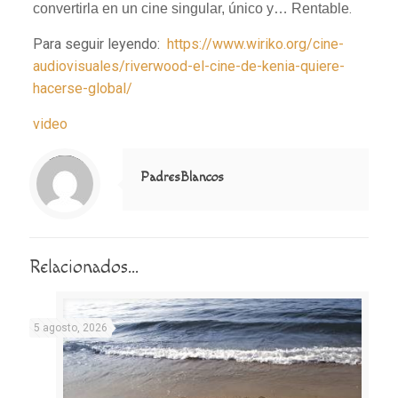
.
convertirla en un cine singular, único y… Rentable
Para seguir leyendo:
https://www.wiriko.org/cine-
audiovisuales/riverwood-el-cine-de-kenia-quiere-
hacerse-global/
video
Notice
: Trying to access array offset on value of type null in
/home/misioner/public_html/padresblancos/themes/betheme/includes/content-single.php
on line
286
PadresBlancos
Relacionados...
5 agosto, 2026