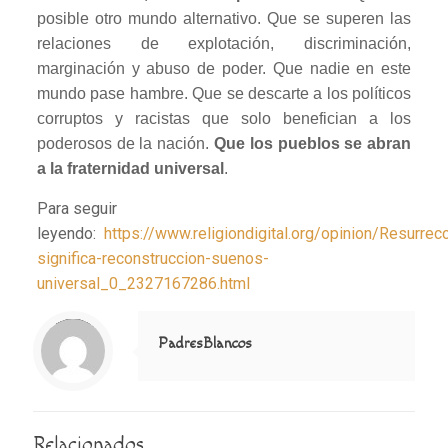
posible otro mundo alternativo. Que se superen las
relaciones de explotación, discriminación,
marginación y abuso de poder. Que nadie en este
mundo pase hambre. Que se descarte a los políticos
corruptos y racistas que solo benefician a los
poderosos de la nación.
Que los pueblos se abran
a la fraternidad universal
.
Para seguir
leyendo:
https://www.religiondigital.org/opinion/Resurrec
significa-reconstruccion-suenos-
universal_0_2327167286.html
Notice
: Trying to access array offset on value of type null in
/home/misioner/public_html/padresblancos/themes/betheme/includes/content-single.php
on line
286
PadresBlancos
Relacionados...