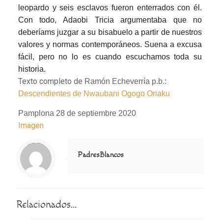
leopardo y seis esclavos fueron enterrados con él.
Con todo, Adaobi Tricia argumentaba que no
deberíams juzgar a su bisabuelo a partir de nuestros
valores y normas contemporáneos. Suena a excusa
fácil, pero no lo es cuando escuchamos toda su
historia.
Texto completo de
Ramón Echeverría p.b.:
Descendientes de Nwaubani Ogogo Oriaku
Pamplona 28 de septiembre 2020
Imagen
Notice
: Trying to access array offset on value of type null in
/home/misioner/public_html/padresblancos/themes/betheme/includes/content-single.php
on line
286
PadresBlancos
Relacionados...