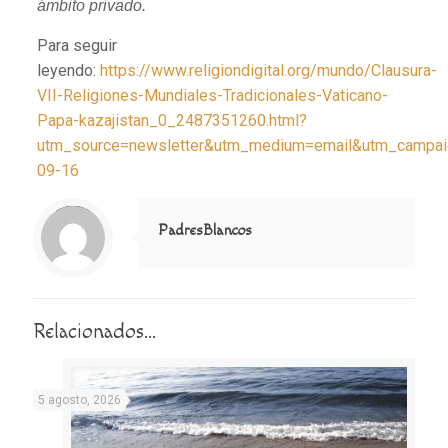
ámbito privado.
Para seguir
leyendo:
https://www.religiondigital.org/mundo/Clausura-
VII-Religiones-Mundiales-Tradicionales-Vaticano-
Papa-kazajistan_0_2487351260.html?
utm_source=newsletter&utm_medium=email&utm_campaig
09-16
Notice
: Trying to access array offset on value of type null in
/home/misioner/public_html/padresblancos/themes/betheme/includes/content-single.php
on line
286
PadresBlancos
Relacionados...
5 agosto, 2026