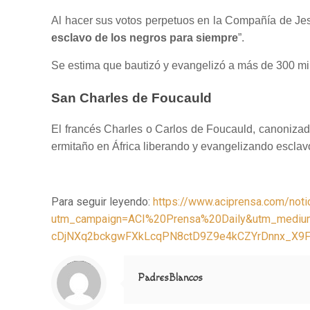
Al hacer sus votos perpetuos en la Compañía de Jes
esclavo de los negros para siempre
”.
Se estima que bautizó y evangelizó a más de 300 mil
San Charles de Foucauld
El francés Charles o Carlos de Foucauld, canonizad
ermitaño en África liberando y evangelizando esclav
Para seguir leyendo:
https://www.aciprensa.com/noti
utm_campaign=ACI%20Prensa%20Daily&utm_medi
cDjNXq2bckgwFXkLcqPN8ctD9Z9e4kCZYrDnnx_X9F
Notice
: Trying to access array offset on value of type null in
/home/misioner/public_html/padresblancos/themes/betheme/includes/content-single.php
on line
286
PadresBlancos