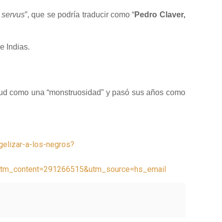
 servus
”, que se podría traducir como “
Pedro Claver,
e Indias.
vitud como una “monstruosidad” y pasó sus años como
gelizar-a-los-negros?
m_content=291266515&utm_source=hs_email