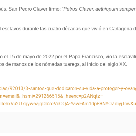
ús, San Pedro Claver firmó: “
Petrus Claver, aethiopum semper
 esclavos durante las cuatro décadas que vivió en Cartagena d
o el 15 de mayo de 2022 por el Papa Francisco, vio la escla
os de manos de los nómadas tuaregs, al inicio del siglo XX.
cias/92013/3-santos-que-dedicaron-su-vida-a-proteger-y-evan
um=email&_hsmi=291266515&_hsenc=p2ANqtz–
lIehxVu2U7gyw6ajqDb2eVcOQA-YawFAm1dp88NYOZdiyjTcw&ut